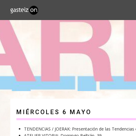
Saltar
contenido
MIÉRCOLES 6 MAYO
TENDENCIAS / JOERAK: Presentación de las Tendencias d
ATELIER VITORIA: Domingo Beltrán, 39