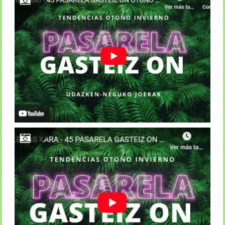
PASARELA OTOÑO-INVIERNO / GUIKURI
PASARELA OTOÑO-INVIERNO / GALERÍAS XARA