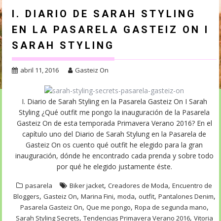
I. DIARIO DE SARAH STYLING
EN LA PASARELA GASTEIZ ON I
SARAH STYLING
abril 11, 2016
Gasteiz On
I. Diario de Sarah Styling en la Pasarela Gasteiz On I Sarah
Styling ¿Qué outfit me pongo la inauguración de la Pasarela
Gasteiz On de esta temporada Primavera Verano 2016? En el
capítulo uno del Diario de Sarah Stylung en la Pasarela de
Gasteiz On os cuento qué outfit he elegido para la gran
inauguración, dónde he encontrado cada prenda y sobre todo
por qué he elegido justamente éste.
,
,
pasarela
Biker jacket
Creadores de Moda
Encuentro de
,
,
,
,
,
,
Bloggers
Gasteiz On
Marina Fini
moda
outfit
Pantalones Denim
,
,
,
Pasarela Gasteiz On
Que me pongo
Ropa de segunda mano
,
,
Sarah Styling Secrets
Tendencias Primavera Verano 2016
Vitoria