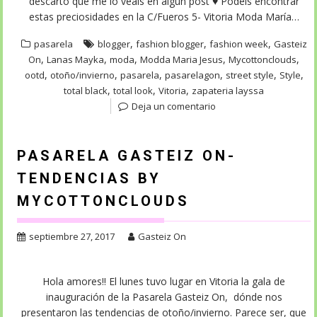
descarto que me lo veáis en algún post ♥ Podéis encontrar
estas preciosidades en la C/Fueros 5- Vitoria Moda María…
,
,
,
pasarela
blogger
fashion blogger
fashion week
Gasteiz
,
,
,
,
,
On
Lanas Mayka
moda
Modda Maria Jesus
Mycottonclouds
,
,
,
,
,
,
ootd
otoño/invierno
pasarela
pasarelagon
street style
Style
,
,
,
total black
total look
Vitoria
zapateria layssa
Deja un comentario
PASARELA GASTEIZ ON-
TENDENCIAS BY
MYCOTTONCLOUDS
septiembre 27, 2017
Gasteiz On
Hola amores!! El lunes tuvo lugar en Vitoria la gala de
inauguración de la Pasarela Gasteiz On, dónde nos
presentaron las tendencias de otoño/invierno. Parece ser, que