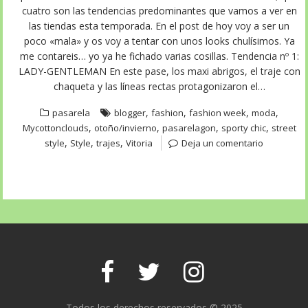
cuatro son las tendencias predominantes que vamos a ver en
las tiendas esta temporada. En el post de hoy voy a ser un
poco «mala» y os voy a tentar con unos looks chulísimos. Ya
me contareis… yo ya he fichado varias cosillas. Tendencia nº 1:
LADY-GENTLEMAN En este pase, los maxi abrigos, el traje con
chaqueta y las líneas rectas protagonizaron el…
,
,
,
,
pasarela
blogger
fashion
fashion week
moda
,
,
,
,
Mycottonclouds
otoño/invierno
pasarelagon
sporty chic
street
,
,
,
style
Style
trajes
Vitoria
Deja un comentario
Todos los derechos reservados © 2025