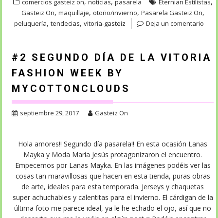
,
,
,
comercios gasteiz on
noticias
pasarela
Eternian Estilistas
,
,
,
,
Gasteiz On
maquillaje
otoño/invierno
Pasarela Gasteiz On
,
,
peluquería
tendecias
vitoria-gasteiz
Deja un comentario
#2 SEGUNDO DÍA DE LA VITORIA
FASHION WEEK BY
MYCOTTONCLOUDS
septiembre 29, 2017
Gasteiz On
Hola amores!! Segundo día pasarela!! En esta ocasión Lanas
Mayka y Moda Maria Jesús protagonizaron el encuentro.
Empecemos por Lanas Mayka. En las imágenes podéis ver las
cosas tan maravillosas que hacen en esta tienda, puras obras
de arte, ideales para esta temporada. Jerseys y chaquetas
super achuchables y calentitas para el invierno. El cárdigan de la
última foto me parece ideal, ya le he echado el ojo, así que no